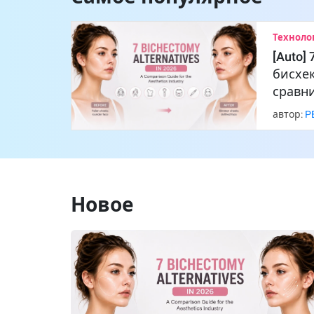
Техноло
[Auto]
бисхек
сравн
автор:
P
Новое