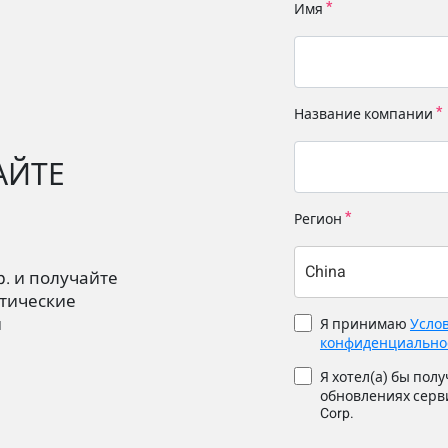
Имя
Название компании
АЙТЕ
Регион
China
p. и получайте
тические
й
Я принимаю
Усло
конфиденциально
Я хотел(а) бы по
обновлениях серви
Corp.