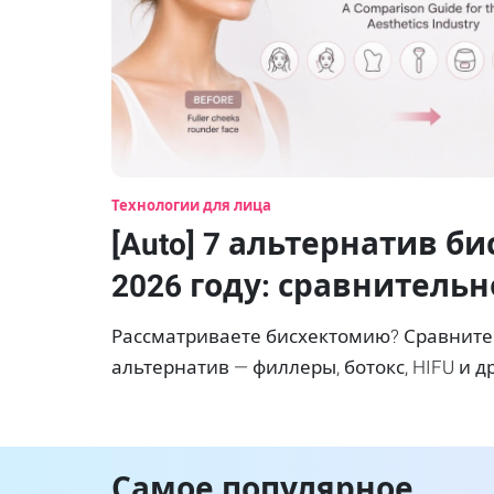
Технологии для лица
[Auto] 7 альтернатив б
2026 году: сравнительн
руководство для специ
Рассматриваете бисхектомию? Сравните
эстетической медици
альтернатив — филлеры, ботокс, HIFU и др
ИИ‑симуляция помогает заранее увидеть
Самое популярное