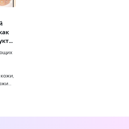
й
как
укты
яющих
 кожи,
кожи
пателю
ю