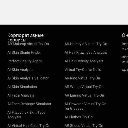
Корпоративные
Он
сервисы
AR Makeup Virtual Try-On
AR Hairstyle Virtual Try-On
Ви
ма
AI Skin Shade Finder
AI Hair Frizziness Analysis
Ви
Perfect Beauty Agent
AI Hair Density Analysis
оч
AI Skin Analysis
Virtual Try-On for Nails
Ана
AI Skin Analysis Validator
AR Ring Virtual Try-On
AI Skin Simulation
AR Watch Virtual Try-On
AI Face Analysis
AR Earring Virtual Try-On
AI Face Reshape Simulator
AI-Powered Virtual Try-On
for Glasses
AI Fitzpatrick Skin Type
Analysis
AI Clothes Try On
AI Virtual Hair Color Try-On
AR Shoes Virtual Try-On