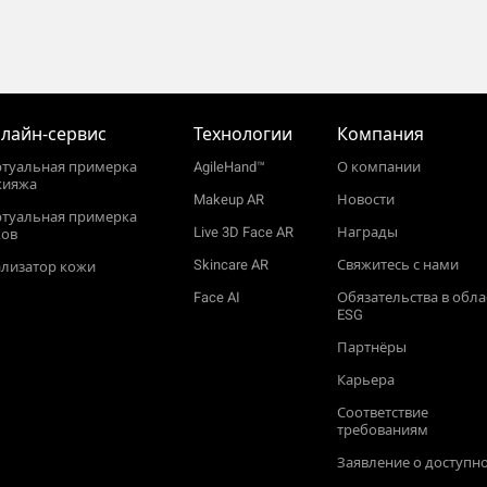
лайн‑сервис
Технологии
Компания
ртуальная примерка
AgileHand™
О компании
кияжа
Makeup AR
Новости
ртуальная примерка
Live 3D Face AR
Награды
ков
Skincare AR
Свяжитесь с нами
лизатор кожи
Face AI
Обязательства в обла
ESG
Партнёры
Карьера
Соответствие
требованиям
Заявление о доступн