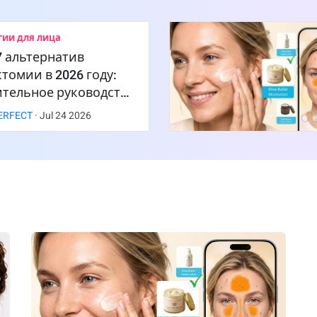
гии для лица
 7 альтернатив
томии в 2026 году:
ительное руководст…
ERFECT
·
Jul
24
2026