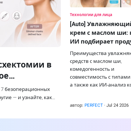
Технологии для лица
[Auto] Увлажняющи
крем с маслом ши: 
ИИ подбирает прод
(2026)
Преимущества увлажн
средств с маслом ши,
исхектомии в
комедогенность и
ое
совместимость с типами
а также как ИИ‑анализ 
алистов
 7 безоперационных
помогает каждому поку
ны
угие — и узнайте, как
подобрать оптимальну
 результат.
автор:
PERFECT
·
Jul
24
2026
формулу.