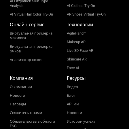
AI Fitzpatrick Skin Type
Analysis
AI Clothes Try On
AI Virtual Hair Color Try-On
AR Shoes Virtual Try-On
Онлайн‑сервис
Технологии
Виртуальная примерка
AgileHand™
макияжа
Makeup AR
Виртуальная примерка
Live 3D Face AR
очков
Skincare AR
Анализатор кожи
Face AI
Компания
Ресурсы
О компании
Видео
Новости
Блог
Награды
API ИИ
Свяжитесь с нами
Новости
Обязательства в области
Истории успеха
ESG