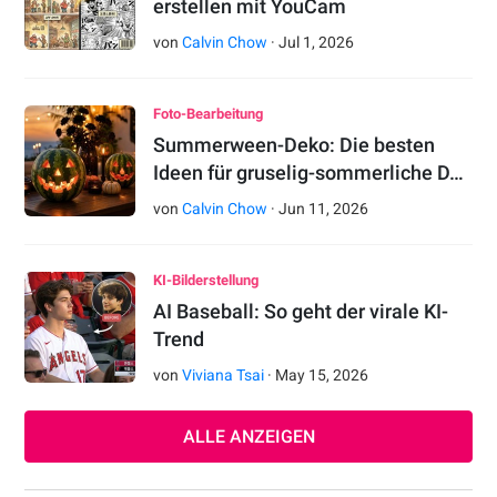
erstellen mit YouCam
von
Calvin Chow
·
Jul
1
,
2026
Foto-Bearbeitung
Summerween-Deko: Die besten
Ideen für gruselig-sommerliche D…
von
Calvin Chow
·
Jun
11
,
2026
KI-Bilderstellung
AI Baseball: So geht der virale KI-
Trend
von
Viviana Tsai
·
May
15
,
2026
ALLE ANZEIGEN