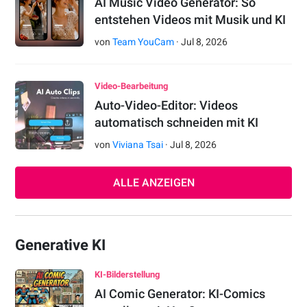
AI Music Video Generator: So
entstehen Videos mit Musik und KI
von
Team YouCam
·
Jul
8
,
2026
Video-Bearbeitung
Auto-Video-Editor: Videos
automatisch schneiden mit KI
von
Viviana Tsai
·
Jul
8
,
2026
ALLE ANZEIGEN
Generative KI
KI-Bilderstellung
AI Comic Generator: KI-Comics