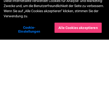
Diese Internetseite verwendet Cookies für Analyse- und Marketing-
Zwecke und, um die Benutzerfreundlichkeit der Seite zu verbessern.
Wenn Sie auf „Alle Cookies akzeptieren“ klicken, stimmen Sie der
Verwendung zu.
Cookie-
Alle Cookies akzeptieren
Einstellungen
Unsere Apps
Unternehmen
YouCam Makeup
Über uns
YouCam Perfect
News
YouCam AI Chat
Kontakt
YouCam AI Pro
Karriere
YouCam Enhance
Barrierefreiheitserklärung
YouCam Video
Impressum
YouCam Nails