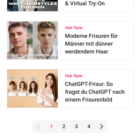
& Virtual Try-On
Hair Style
Moderne Frisuren für
Männer mit dünner
werdendem Haar
Hair Style
ChatGPT-Frisur: So
fragst du ChatGPT nach
einem Frisurenbild
1
2
3
4