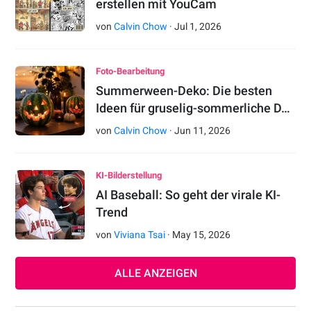
erstellen mit YouCam
von
Calvin Chow
·
Jul
1
,
2026
Foto-Bearbeitung
Summerween-Deko: Die besten
Ideen für gruselig-sommerliche D…
von
Calvin Chow
·
Jun
11
,
2026
KI-Bilderstellung
AI Baseball: So geht der virale KI-
Trend
von
Viviana Tsai
·
May
15
,
2026
ALLE ANZEIGEN