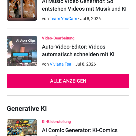
AI Music Video Generator: So
entstehen Videos mit Musik und KI
von
Team YouCam
·
Jul
8
,
2026
Video-Bearbeitung
Auto-Video-Editor: Videos
automatisch schneiden mit KI
von
Viviana Tsai
·
Jul
8
,
2026
ALLE ANZEIGEN
Generative KI
KI-Bilderstellung
AI Comic Generator: KI-Comics