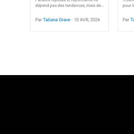
dépend pas des tendances, mais de…
pour l
Par
Tatiana Grave
·
10
AVR
,
2026
Par
T