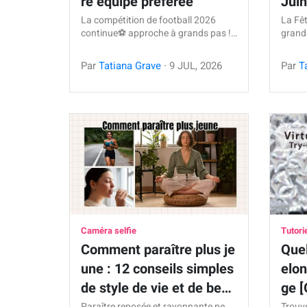
re équipe préférée
Jui
La compétition de football 2026
La Fê
continue⚽ approche à grands pas !…
grands
Par
Tatiana Grave
·
9
JUL
,
2026
Par
T
Caméra selfie
Tutori
Comment paraître plus je
Quel
une : 12 conseils simples
elon
de style de vie et de be…
ge [
Paraître reposée et rayonnante ne
Trouve