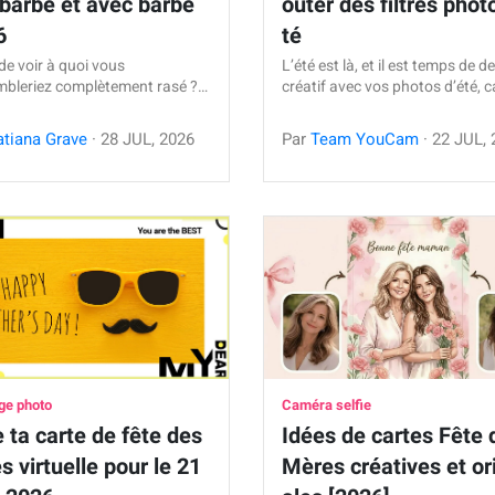
barbe et avec barbe
outer des filtres phot
6
té
de voir à quoi vous
L’été est là, et il est temps de d
mbleriez complètement rasé ?…
créatif avec vos photos d’été, c
atiana Grave
·
28
JUL
,
2026
Par
Team YouCam
·
22
JUL
,
ge photo
Caméra selfie
 ta carte de fête des
Idées de cartes Fête 
s virtuelle pour le 21
Mères créatives et or