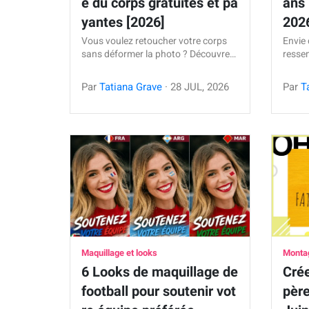
e du corps gratuites et pa
ans 
yantes [2026]
202
Vous voulez retoucher votre corps
Envie 
sans déformer la photo ? Découvre…
resse
Par
Tatiana Grave
·
28
JUL
,
2026
Par
T
Maquillage et looks
Monta
6 Looks de maquillage de
Crée
football pour soutenir vot
père