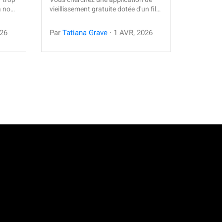
à no…
vieillissement gratuite dotée d'un fil…
26
Par
Tatiana Grave
·
1
AVR
,
2026