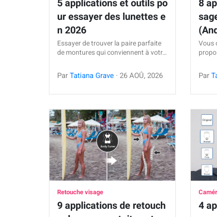
5 applications et outils po
8 ap
ur essayer des lunettes e
sag
n 2026
(An
Essayer de trouver la paire parfaite
Vous 
de montures qui conviennent à votr…
propos
Par
Tatiana Grave
·
26
AOÛ
,
2026
Par
T
Retouche visage
Caméra
9 applications de retouch
4 ap