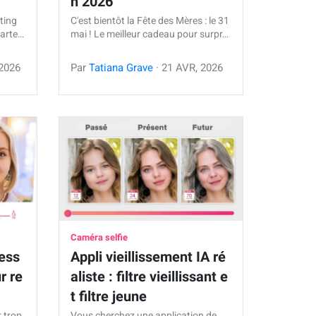
n 2026
ting
C'est bientôt la Fête des Mères : le 31
carte…
mai ! Le meilleur cadeau pour surpr…
2026
Par
Tatiana Grave
·
21
AVR
,
2026
Caméra selfie
ness
Appli vieillissement IA ré
ur re
aliste : filtre vieillissant e
t filtre jeune
r trop
Vous cherchez une application de