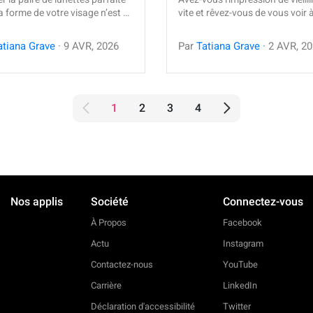
a forme de votre visage n’est …
vite et rêvez-vous de vous voir 
atiana Grave
·
9
AVR
,
2026
Par
Tatiana Grave
·
2
AVR
,
20
1
2
3
4
Nos applis
Société
Connectez-vous
À Propos
Facebook
Actu
Instagram
Contactez-nous
YouTube
Carrière
LinkedIn
Déclaration d'accessibilité
Twitter