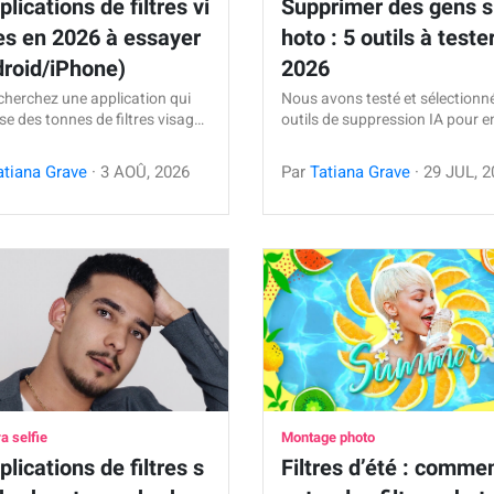
plications de filtres vi
Supprimer des gens s
es en 2026 à essayer
hoto : 5 outils à teste
droid/iPhone)
2026
cherchez une application qui
Nous avons testé et sélectionn
e des tonnes de filtres visag…
outils de suppression IA pour e
atiana Grave
·
3
AOÛ
,
2026
Par
Tatiana Grave
·
29
JUL
,
2
 selfie
Montage photo
plications de filtres s
Filtres d’été : commen