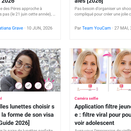
n 2026
ales [2026]
te des Pères approche à
Pas besoin d’organiser un shoo
 pas (le 21 juin cette année), …
compliqué pour créer une jolie 
atiana Grave
·
10
JUN
,
2026
Par
Team YouCam
·
27
MAI
,
el
Caméra selfie
les lunettes choisir s
Application filtre jeu
 la forme de son visa
e : filtre viral pour po
Guide 2026]
voir adolescent
r la paire de lunettes parfaite
Avez-vous l'impression de vieilli