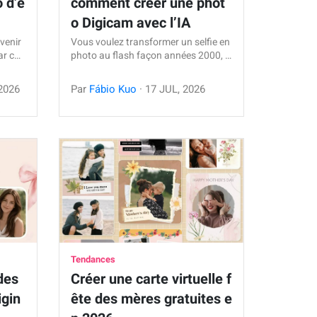
o d’é
comment créer une phot
o Digicam avec l’IA
evenir
Vous voulez transformer un selfie en
ar c…
photo au flash façon années 2000, …
2026
Par
Fábio Kuo
·
17
JUL
,
2026
Tendances
des
Créer une carte virtuelle f
igin
ête des mères gratuites e