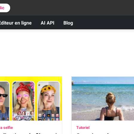
lic
Editeur en ligne
AI API
Blog
 selfie
Tutoriel