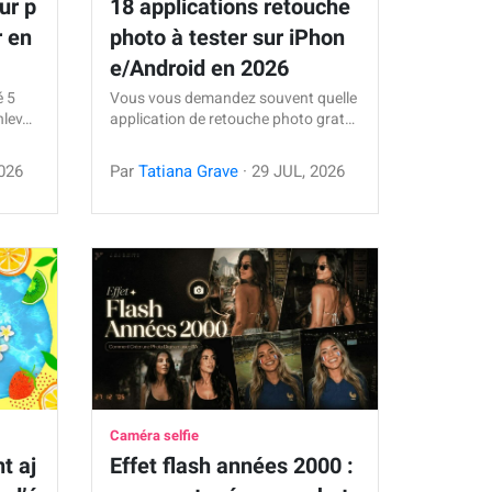
ur p
18 applications retouche
r en
photo à tester sur iPhon
e/Android en 2026
é 5
Vous vous demandez souvent quelle
nlev…
application de retouche photo grat…
026
Par
Tatiana Grave
·
29
JUL
,
2026
Caméra selfie
t aj
Effet flash années 2000 :