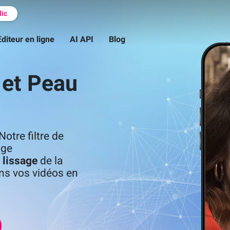
lic
Editeur en ligne
AI API
Blog
 et Peau
otre filtre de
ige
 lissage
de la
ns vos vidéos en