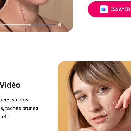
ESSAYER
 Vidéo
rices sur vos
ns, taches brunes
el !