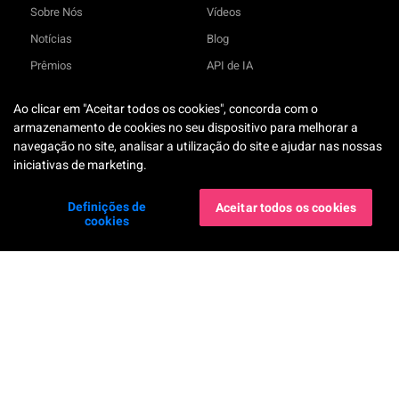
Sobre Nós
Vídeos
Notícias
Blog
Prêmios
API de IA
Contacte-nos
Notícias
Ao clicar em "Aceitar todos os cookies", concorda com o
Compromissos ESG
Histórias de Sucesso
TRY-ON
armazenamento de cookies no seu dispositivo para melhorar a
Parceiros
Relatório de Tendências de
navegação no site, analisar a utilização do site e ajudar nas nossas
Beleza
iniciativas de marketing.
Carreira
Global Beauty & Fashion Tech
Compliance
Forum
Definições de
Aceitar todos os cookies
cookies
Declaração de Acessibilidade
Suporte
FAQ
Centro de Documentos
Termos de Serviço
Política de Privacidade