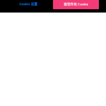
Cookie 设置
接受所有 Cookie
玩美APP
公司简介
YouCam Makeup
关于我们
YouCam Perfect
最新消息
YouCam AI Chat
联络我们
YouCam AI Pro
玩美事业
YouCam Enhance
Accessibility Statement
YouCam Video
YouCam Nails
社交平台
支持
APP隐私政策及用户协议