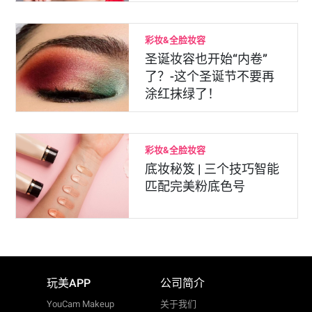
彩妆&全脸妆容
圣诞妆容也开始“内卷”
了？-这个圣诞节不要再
涂红抹绿了！
彩妆&全脸妆容
底妆秘笈 | 三个技巧智能
匹配完美粉底色号
玩美APP
公司简介
YouCam Makeup
关于我们