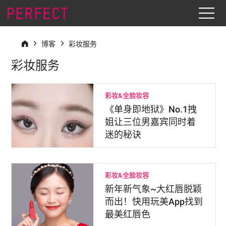
博客
彩妆服务
彩妆服务
彩妆&全脸妆容
《单身即地狱》No.1拽
姐让三位男嘉宾同时着
迷的秘诀
彩妆&全脸妆容
新年新气象~大红唇脱颖
而出！快用玩美App找到
最美红唇色