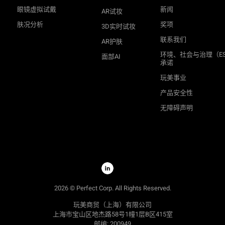
眼镜虚拟试戴
新闻
AR试妆
肤况分析
奖项
3D实时试妆
联系我们
AR护肤
环境、社会与治理（E
面部AI
承诺
玩美事业
产品安全性
无障碍声明
2026
©
Perfect Corp. All Rights Reserved.
玩美商贸（上海）有限公司
上海市宝山区地杰路58号1幢1层B区415室
邮编: 200949