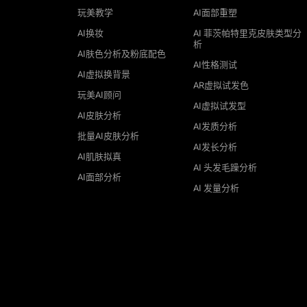
玩美教学
AI面部重塑
AI换妆
AI 菲茨帕特里克皮肤类型分
析
AI肤色分析及粉底配色
AI性格测试
AI虚拟换背景
AR虚拟试发色
玩美AI顾问
AI虚拟试发型
AI皮肤分析
AI发质分析
批量AI皮肤分析
AI发长分析
AI肌肤拟真
AI 头发毛躁分析
AI面部分析
AI 发量分析