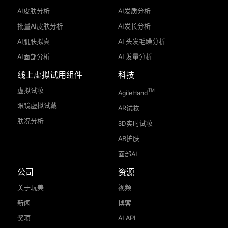
AI皮肤分析
AI发质分析
批量AI皮肤分析
AI发长分析
AI肌肤拟真
AI 头发毛躁分析
AI面部分析
AI 发量分析
线上虚拟试用组件
科技
虚拟试妆
TM
AgileHand
眼镜虚拟试戴
AR试妆
肤况分析
3D实时试妆
AR护肤
面部AI
公司
资源
关于玩美
视频
新闻
博客
奖项
AI API