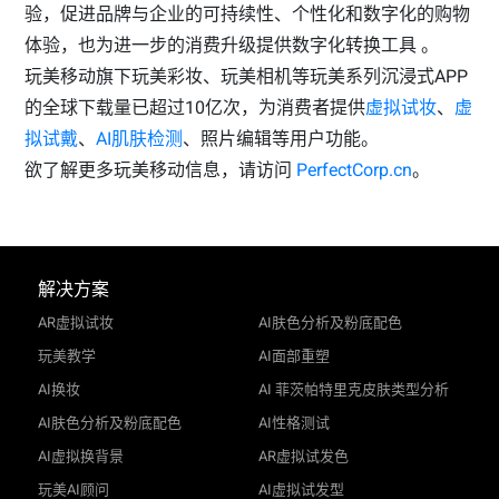
验，促进品牌与企业的可持续性、个性化和数字化的购物
体验，也为进一步的消费升级提供数字化转换工具 。
玩美移动旗下玩美彩妆、玩美相机等玩美系列沉浸式APP
的全球下载量已超过10亿次，为消费者提供
虚拟试妆
、
虚
拟试戴
、
AI肌肤检测
、照片编辑等用户功能。
欲了解更多玩美移动信息，请访问
PerfectCorp.cn
。
解决方案
AR虚拟试妆
AI肤色分析及粉底配色
玩美教学
AI面部重塑
AI换妆
AI 菲茨帕特里克皮肤类型分析
AI肤色分析及粉底配色
AI性格测试
AI虚拟换背景
AR虚拟试发色
玩美AI顾问
AI虚拟试发型