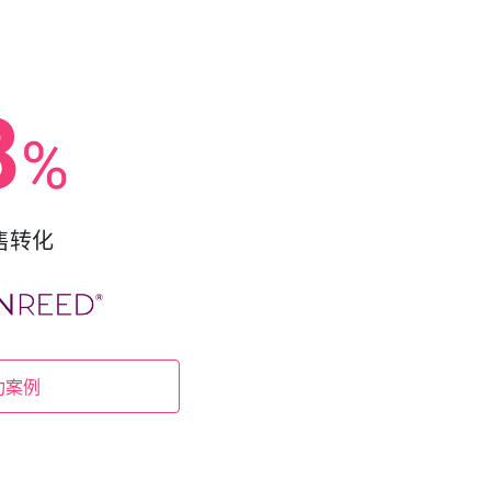
8
%
售转化
功案例