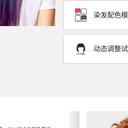
染发配色模
单色
双色渐变
双色染发
动态调整试
多色挑染
染发范围
溶色程度
光泽度
线上虚拟试发色
线上虚拟试发色