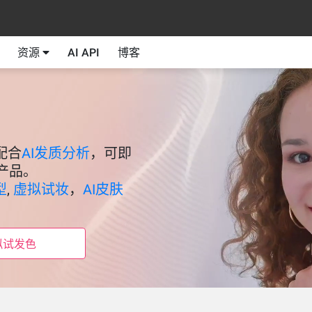
资源
AI API
博客
配合
AI发质分析
，可即
产品。
型
,
虚拟试妆
，
AI皮肤
拟试发色