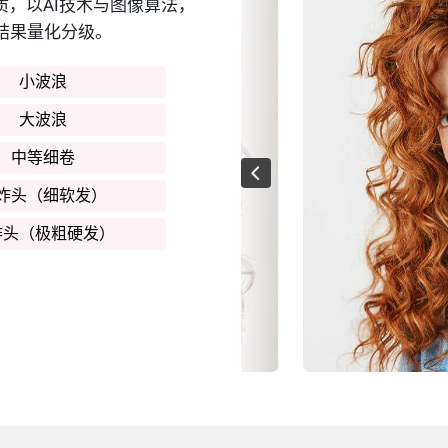
质，以AI技术与图像算法，
结果量化分级。
小波浪
大波浪
中等细卷
炸头（细软发）
炸头（极粗硬发）
松散细卷