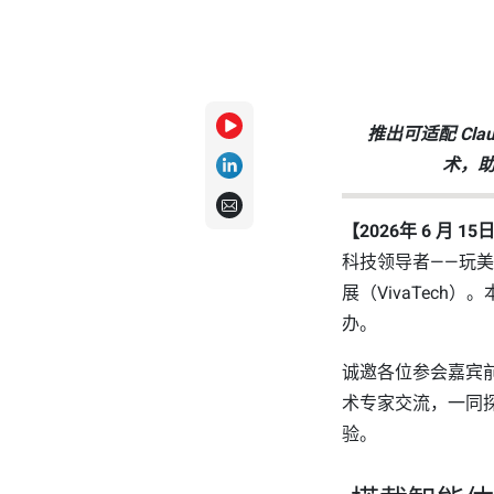
推出可适配 Cl
术，
【2026年 6 月 
科技领导者——玩美
展（VivaTech）
办。
诚邀各位参会嘉宾
术专家交流，一同探
验。