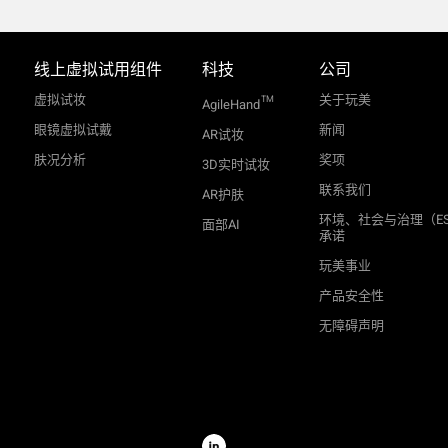
线上虚拟试用组件
科技
公司
虚拟试妆
关于玩美
TM
AgileHand
眼镜虚拟试戴
新闻
AR试妆
肤况分析
奖项
3D实时试妆
联系我们
AR护肤
环境、社会与治理（E
面部AI
承诺
玩美事业
产品安全性
无障碍声明