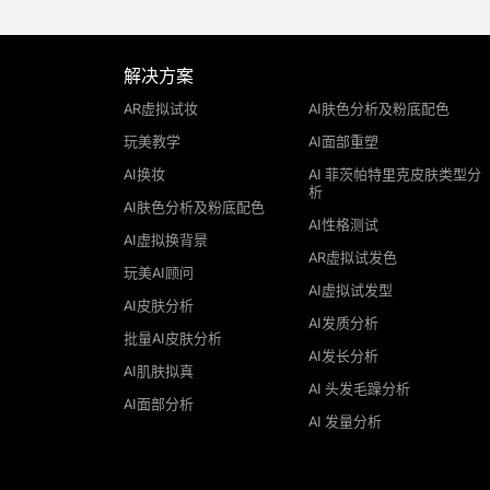
解决方案
AR虚拟试妆
AI肤色分析及粉底配色
玩美教学
AI面部重塑
AI换妆
AI 菲茨帕特里克皮肤类型分
析
AI肤色分析及粉底配色
AI性格测试
AI虚拟换背景
AR虚拟试发色
玩美AI顾问
AI虚拟试发型
AI皮肤分析
AI发质分析
批量AI皮肤分析
AI发长分析
AI肌肤拟真
AI 头发毛躁分析
AI面部分析
AI 发量分析