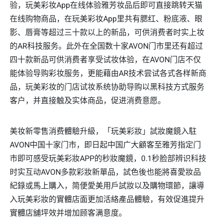
验，玩美彩妆App在线体验雅芳妆品后即可直接跳转天猫
在线购物商品，在玩美彩妆App里共有腮红、粉底液、眼
影、唇膏等超过三十款以上的新品，可供消费者时实上妆
的AR科技服务。此外在全国数十家AVON门市里还有超过
四十款新品可供消费者享受试妆体验，在AVON门店不仅
能体验导购彩妆服务，更能藉由AR技术尝试各式各样新商
品，玩美彩妆的门店试妆系统协助导购以黑科技方式服务
客户，并直接触及实体商品，促进消费意愿。
美妆新零售消费體驗升級，「玩美彩妝」試妝魔鏡入駐
AVON中国十家门市，即日起中国广大顧客至雅芳指定门
市即可感受玩美彩妝APP的秒妝魔鏡，0.1秒脸部辨识科技
时实互动AVON多款彩妝新單品，試色後也能將喜愛妝品
紀錄或馬上購入，简便愛美用戶試妝以及購物環節，讓導
入玩美彩妝的實體店面更加活絡產品體驗，有效促進提升
實體店舖坪效并增加顾客满意度。