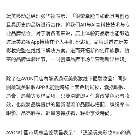
玩美移动总经理张华祯表示：「很荣幸能与如此具有创意
且具历史的品牌进行合作，将我们AR与AI高科技技术与专
业品牌结合，对于消费者来说，店上体验商品后也能够透
过玩美彩妆App持续在个人手机上试妆；品牌则透过玩美
彩妆完整在线线下解决方案，进而开拓新的使用族群，缜
密的品牌体验环节，一同创造品牌市场与营销新里程碑」
除了在AVON门店內能透過玩美彩妝线下體驗妝品；同步
開啟玩美彩妝APP也能隨時線上套色玩试妆，囊括眼妝、
唇膏、唇釉等多样品項，只要滑鍵即可任意改變色彩与妝
效，也能將品牌提供的最新潮流单品隨心搭配，缤纷摩卡
眼影、晶亮唇釉、輕量感裸肤霜，轻松享受時尚。
AVON中国市场总监姜瑞昌表示：「透過玩美彩妝App的高