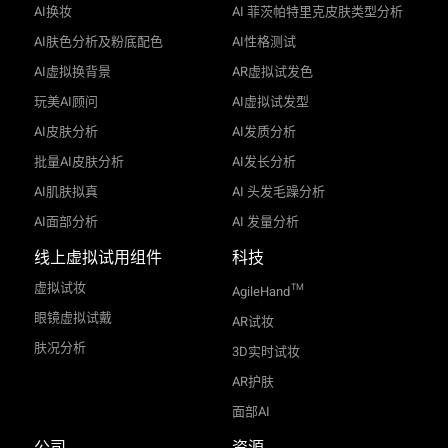
AI换妆
AI 菲茨帕特里克皮肤类型分析
AI肤色分析及粉底配色
AI性格测试
AI虚拟换背景
AR虚拟试发色
玩美AI顾问
AI虚拟试发型
AI皮肤分析
AI发质分析
批量AI皮肤分析
AI发长分析
AI肌肤拟真
AI 头发毛躁分析
AI面部分析
AI 发量分析
线上虚拟试用组件
科技
虚拟试妆
TM
AgileHand
眼镜虚拟试戴
AR试妆
肤况分析
3D实时试妆
AR护肤
面部AI
公司
资源