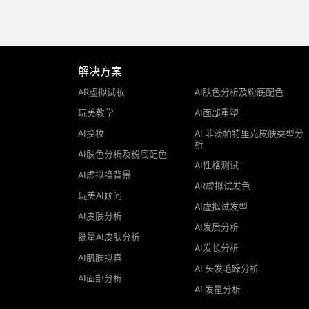
解决方案
AR虚拟试妆
AI肤色分析及粉底配色
玩美教学
AI面部重塑
AI换妆
AI 菲茨帕特里克皮肤类型分
析
AI肤色分析及粉底配色
AI性格测试
AI虚拟换背景
AR虚拟试发色
玩美AI顾问
AI虚拟试发型
AI皮肤分析
AI发质分析
批量AI皮肤分析
AI发长分析
AI肌肤拟真
AI 头发毛躁分析
AI面部分析
AI 发量分析