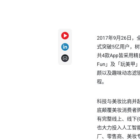
2017年9月26日
式突破5亿用户，
共4款App皆采用
Fun」及「玩美
颜以及趣味动态滤
程。
科技与美妆比肩并
底颠覆美妆消费者购
有完整线上、线下(
也大力投入人工智
厂、零售商、美妆专