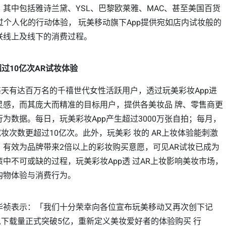
其中包括雅诗兰黛、YSL、巴黎欧莱雅、MAC、甚至美国百货
。透过个人化的行动体验， 玩美移动旗下App提供宛如店内试妆般的
联线上及线下的消费过程。
超过10亿次AR试妆体验
每天有达百万名的千禧世代女性活跃用户，透过玩美彩妆App进
灵感，而其庞大而精准的目标用户，提供各美妆品 牌、零售商更
为数据。每日，玩美彩妆App产生超过3000万张自拍；每月，
试妆次数更超过10亿次。此外，玩美彩 妆的 AR上妆体验能刺激
，有效为品牌带来2倍以上的彩妆购买意愿，可见AR试妆已成为
中不可或缺的过程，玩美彩妆App透 过AR上妆影响美妆市场，
购物体验与消费行为。
华祯表示：「我们十分荣幸向各位宣布玩美移动又再次创下记
总下载量正式突破5亿，重新定义美妆爱好者的体验购买 行