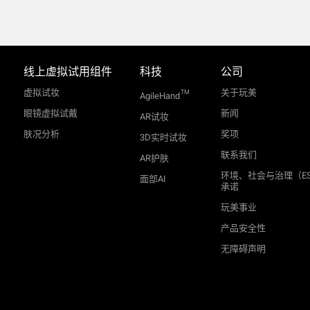
线上虚拟试用组件
科技
公司
虚拟试妆
关于玩美
TM
AgileHand
眼镜虚拟试戴
新闻
AR试妆
肤况分析
奖项
3D实时试妆
联系我们
AR护肤
环境、社会与治理（E
面部AI
承诺
玩美事业
产品安全性
无障碍声明