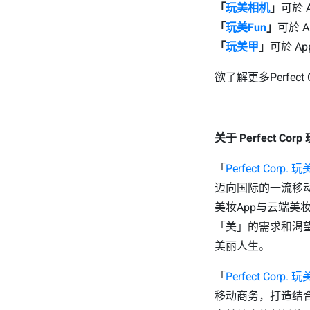
「
玩美相机
」
可於 A
「
玩美Fun
」
可於 Ap
「
玩美甲
」
可於 App
欲了解更多Perfec
关于 Perfect Co
「
Perfect Corp.
迈向国际的一流移
美妆App与云端美
「美」的需求和渴
美丽人生。
「
Perfect Corp.
移动商务，打造结