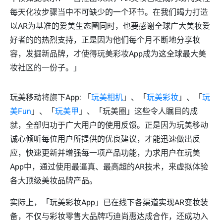
每天化妆步骤当中不可缺少的一个环节。在我们竭力打造
以AR为基准的爱美生态圈同时，也要感谢全球广大美妆爱
好者的的热烈支持，正是因为他们每个月不断地分享妆
容，发掘新品牌，才使得玩美彩妆App成为这全球最大美
妆社区的一份子。」
玩美移动将旗下App: 「
玩美相机
」、「
玩美彩妆
」、「
玩
美Fun
」、「
玩美甲
」、「玩美圈」这些令人瞩目的成
就，全部归功于广大用户的使用反馈。正是因为玩美移动
诚心倾听每位用户所提供的优良建议，才能迅速做出反
应，快速更新并增强每一项产品功能，力求用户在玩美
App中，通过使用最逼真、最高超的AR技术，来虚拟体验
各大顶级美妆品牌产品。
实际上，「玩美彩妆App」已在线下各渠道实现AR变妆装
备，不仅与彩妆零售大品牌巧迪尚惠达成合作，还成功入