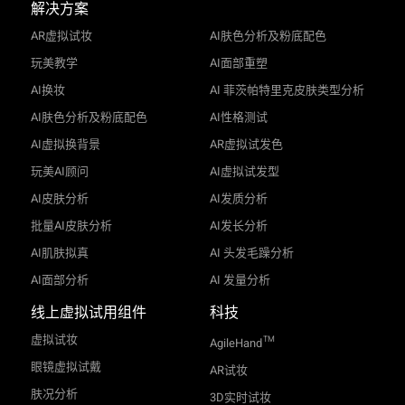
解决方案
AR虚拟试妆
AI肤色分析及粉底配色
玩美教学
AI面部重塑
AI换妆
AI 菲茨帕特里克皮肤类型分析
AI肤色分析及粉底配色
AI性格测试
AI虚拟换背景
AR虚拟试发色
玩美AI顾问
AI虚拟试发型
AI皮肤分析
AI发质分析
批量AI皮肤分析
AI发长分析
AI肌肤拟真
AI 头发毛躁分析
AI面部分析
AI 发量分析
线上虚拟试用组件
科技
虚拟试妆
TM
AgileHand
眼镜虚拟试戴
AR试妆
肤况分析
3D实时试妆