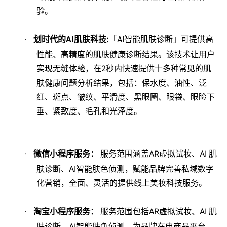
验。
·
划时代的
AI
肌肤科技
:
「
AI
智能肌肤诊断」可提供高
性能、高精度的肌肤健康诊断结果。该技术让用户
实现无缝体验，在
2
秒内快速提供十多种常见的肌
肤健康问题分析结果，包括：保水度、油性、泛
红、斑点、皱纹、平滑度、黑眼圈、眼袋、眼睑下
垂、紧致度、毛孔和光泽度。
·
微信小程序服务：
服务范围涵盖
AR
虚拟试妆、
AI
肌
肤诊断、
AI
智能肤色侦测，赋能品牌完善私域数字
化营销，全面、灵活的提供线上美妆科技服务。
·
淘宝小程序服务：
服务范围包括
AR
虚拟试妆、
AI
肌
肤诊断、
AI
智能肤色侦测。为品牌在电商品平台