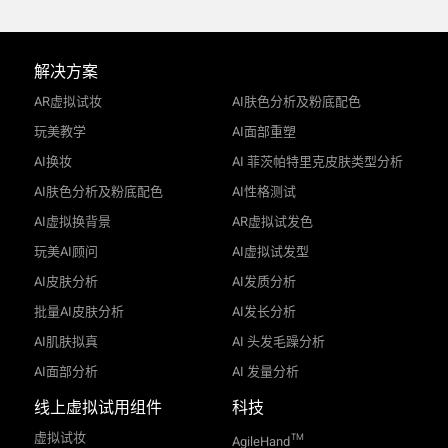
解决方案
AR虚拟试妆
AI肤色分析及粉底配色
玩美教学
AI面部重塑
AI换妆
AI 菲茨帕特里克皮肤类型分析
AI肤色分析及粉底配色
AI性格测试
AI虚拟换背景
AR虚拟试发色
玩美AI顾问
AI虚拟试发型
AI皮肤分析
AI发质分析
批量AI皮肤分析
AI发长分析
AI肌肤拟真
AI 头发毛躁分析
AI面部分析
AI 发量分析
线上虚拟试用组件
科技
虚拟试妆
TM
AgileHand