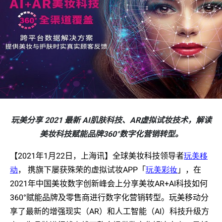
玩美分享 2021 最新 AI肌肤科技、AR虚拟试妆技术，解读
美妆科技赋能品牌360°数字化营销转型。
【
2021
年
1
月
22
日，上海讯】
全球美妆科技领导者
玩美移
动
， 携旗下屡获殊荣的虚拟试妆
APP
「
玩美彩妆
」，在
2021
年中国美妆数字创新峰会上分享美妆
AR+AI
科技如何
360
°赋能品牌及零售商进行数字化营销转型。玩美移动分
享了最新的增强现实（
AR
）和人工智能（
AI
）科技升级方