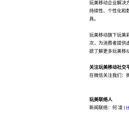
玩美移动企业解决
持续性、个性化和
具
。
玩美移动旗下玩美
次，为消费者提供
欲了解更多玩美移
关注玩美移
动
社交
在微信关注我
们
：
玩美
联络
人
新
闻联络
：
何 凌
|
H