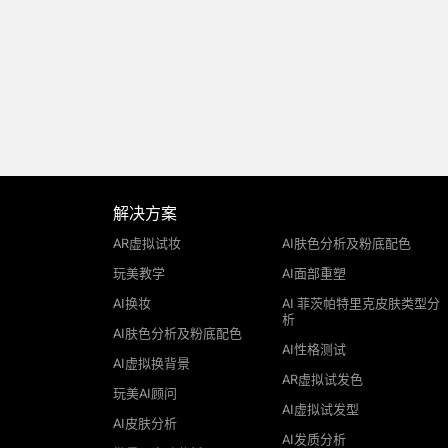
解决方案
AR虚拟试妆
AI肤色分析及粉底配色
玩美教学
AI面部重塑
AI换妆
AI 菲茨帕特里克皮肤类型分
析
AI肤色分析及粉底配色
AI性格测试
AI虚拟换背景
AR虚拟试发色
玩美AI顾问
AI虚拟试发型
AI皮肤分析
AI发质分析