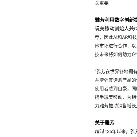
关重要。
雅芳利用数字创新
玩美移动创始人兼
C
荐，因此
AI
和AR科
他市场进行合作，以
技未来将如何助力企
“雅芳在世界各地
拥
并增强其选购产品的信
使用者感到自豪，同
携手玩美移动，为销
力雅芳推动销售增长
关于雅芳
超过
135
年以来
，
雅