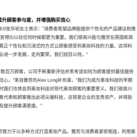
提升顾客参与度，并增强购买信心
EO
张华祯女士表示：“消费者希望品牌能提供个性化的产品建议和推
技变得比以往任何时候都更为重要。我们很高兴能与雅芳在英国和其
真正个性化和沉浸式的方式让顾客感受到
美妆
科技的力量。这项科
业进一步发展，走向繁荣，我们拭目以待。
”
有
数百万顾客，公司不断重新评估
并思考
该如何为顾客提供最佳服务
心，”来自雅芳的Alex Long补充道，“我们为成为美妆科技的早期
时我们也体会到美妆科技对现代美妆顾客的重要意义。我们很高兴
售代表和顾客推出此项尖端科技，这将是企业的宝贵资产，并
将
助
及
提升顾客满意度。”
芳致力于以多种方式打造美妆产品。雅芳与消费者紧密相连，利用美