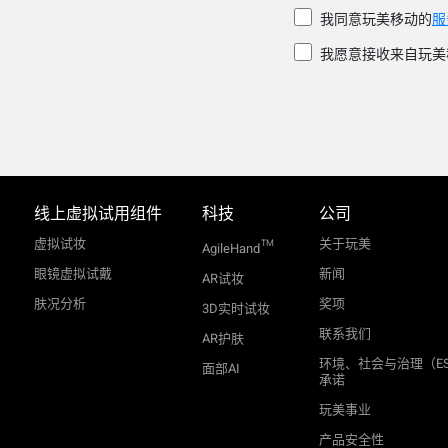
我同意玩美移动的
服
我愿意接收来自玩美
线上虚拟试用组件
科技
公司
虚拟试妆
关于玩美
TM
AgileHand
眼镜虚拟试戴
新闻
AR试妆
肤况分析
奖项
3D实时试妆
联系我们
AR护肤
环境、社会与治理（E
面部AI
承诺
玩美事业
产品安全性