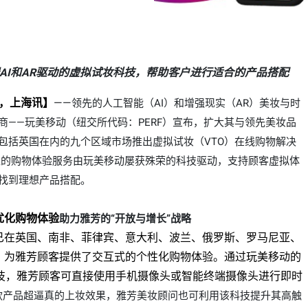
AI和AR驱动的虚拟试妆科技，帮助客户进行适合的产品搭配
4日，上海讯】
——
领先的人工智能（AI）和增强现实（AR）美妆
与
时
商——玩美移动（纽交所代码：PERF）宣布，扩大其与领先美妆品
包括英国在内的九个区域市场推出虚拟试妆（VTO）在线购物解决
境的购物体验
服务
由玩美移动屡获殊荣的科技驱动，
支持顾客
虚拟体
找到理想产品搭配。
优化购物体验
助力
雅芳的“开放与增长”战略
已在英国、南非、菲律宾、意大利、波兰、俄罗斯、罗马尼亚、
，为雅芳顾客提供了交互式的个性化购物体验。通过玩美移动的
科技，雅芳顾客可直接使用手机摄像头或智能终端摄像头进行即时
款
产品超逼真的
上妆
效果，雅芳美妆顾问也可
利用该科技
提升其高触