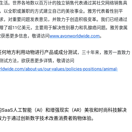
生活。世界各地数以百万计的独立销售代表通过其社交网络销售具
，以全职或兼职的方式建立自己的美妆事业。雅芳代表着性别平
求，对重要问题发表意见，并
致力于创造积极变革
。我们已经通过
赠了超11亿美元，主要用于解决性别暴力和乳腺癌问题。雅芳隶属
欲获悉更多信息
，
敬请访问
www.avonworldwide.com
。
任何地方利用动物进行产品或成分测试
，
三十年来
，
雅芳一直致力
测试方法
，
欲获悉更多详情
，
敬请访问
ldwide.com/about-us/our-values/policies-positions/animal-
的
SaaS
人工智能（
AI
）和增强现实（
AR
）美妆和时尚科技解决
致力于通过创新数字技术改善消费者购物体验。