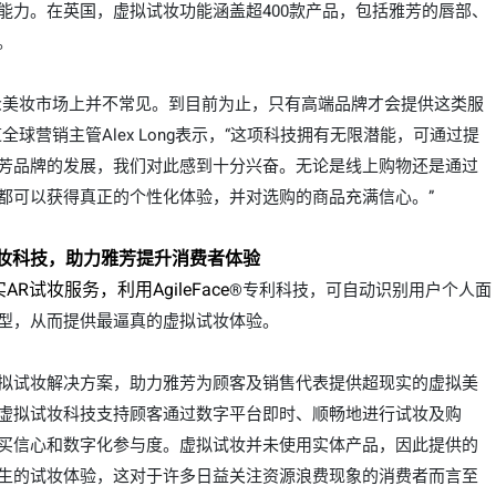
能力
。在英国，虚拟试妆功能
涵盖
超400
款
产品，
包括
雅芳的唇部、
。
众美妆市场上并不常见。到目前为止，只有高端品牌才会提供这类服
球营销主管Alex Long表示，“这项科技拥有
无限
潜能，可通过提
芳品牌的
发展
，我们对此感到十分兴奋。无论是线上购物还是通过
都可以获得真正的个性化体验，并对选购的商品充满信心。
”
美妆科技，助力雅芳提升消费者体验
R试妆服务，利用AgileFace
®
专利科技
，可
自动识别用户
个人
面
型
，
从而
提供最逼真的虚拟试妆体验。
拟试妆解决方案，助力雅芳为顾客及销售代表提供超现实的虚拟美
虚拟试妆科技支持顾客通过数字平台即时、顺畅地进行试妆及购
买信心和数字化参与度。虚拟试妆并未使用实体产品，因此提供的
生的试妆体验，这对于许多日益关注资源浪费现象的消费者而言至