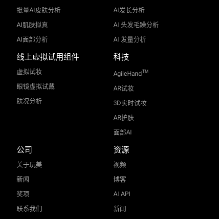
批量AI皮肤分析
AI发长分析
AI肌肤拟真
AI 头发毛躁分析
AI面部分析
AI 发量分析
线上虚拟试用组件
科技
虚拟试妆
TM
AgileHand
眼镜虚拟试戴
AR试妆
肤况分析
3D实时试妆
AR护肤
面部AI
公司
资源
关于玩美
视频
新闻
博客
奖项
AI API
联系我们
新闻