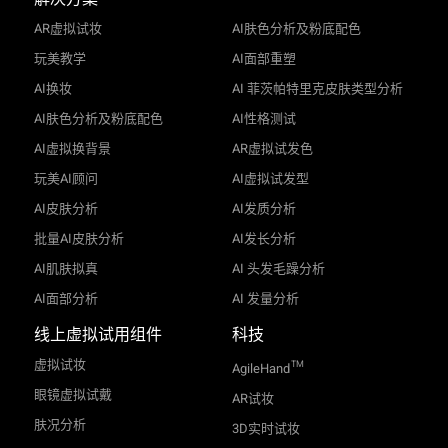
AR虚拟试妆
AI肤色分析及粉底配色
玩美教学
AI面部重塑
AI换妆
AI 菲茨帕特里克皮肤类型分析
AI肤色分析及粉底配色
AI性格测试
AI虚拟换背景
AR虚拟试发色
玩美AI顾问
AI虚拟试发型
AI皮肤分析
AI发质分析
批量AI皮肤分析
AI发长分析
AI肌肤拟真
AI 头发毛躁分析
AI面部分析
AI 发量分析
线上虚拟试用组件
科技
虚拟试妆
TM
AgileHand
眼镜虚拟试戴
AR试妆
肤况分析
3D实时试妆