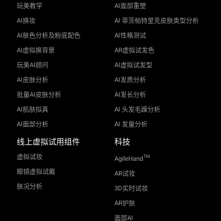
玩美教学
AI面部重塑
AI换妆
AI 菲茨帕特里克皮肤类型分析
AI肤色分析及粉底配色
AI性格测试
AI虚拟换背景
AR虚拟试发色
玩美AI顾问
AI虚拟试发型
AI皮肤分析
AI发质分析
批量AI皮肤分析
AI发长分析
AI肌肤拟真
AI 头发毛躁分析
AI面部分析
AI 发量分析
线上虚拟试用组件
科技
虚拟试妆
TM
AgileHand
眼镜虚拟试戴
AR试妆
肤况分析
3D实时试妆
AR护肤
面部AI