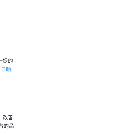
一提的
,
日晒
，改善
者的品