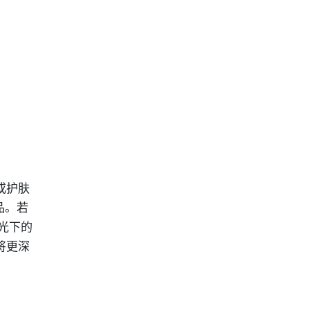
或护肤
品。若
光下的
将更深