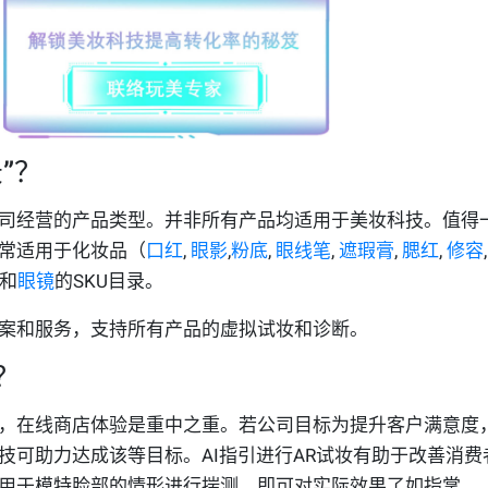
”？
司经营的产品类型。并非所有产品均适用于美妆科技。值得
常适用于化妆品（
口红
,
眼影
,
粉底
,
眼线笔
,
遮瑕膏
,
腮红
,
修容
 和
眼镜
的SKU目录。
案和服务，支持所有产品的虚拟试妆和诊断。
？
，在线商店体验是重中之重。若公司目标为提升客户满意度
技可助力达成该等目标。AI指引进行AR试妆有助于改善消费
用于模特脸部的情形进行揣测，即可对实际效果了如指掌。