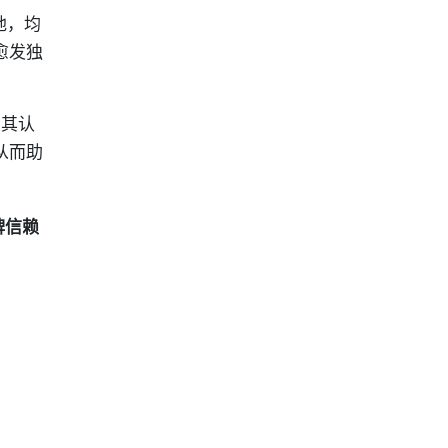
地，均
愈发独
到其认
从而助
牌信赖