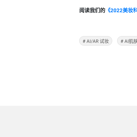
阅读我们的
《2022美
#
AI/AR 试妆
#
AI肌