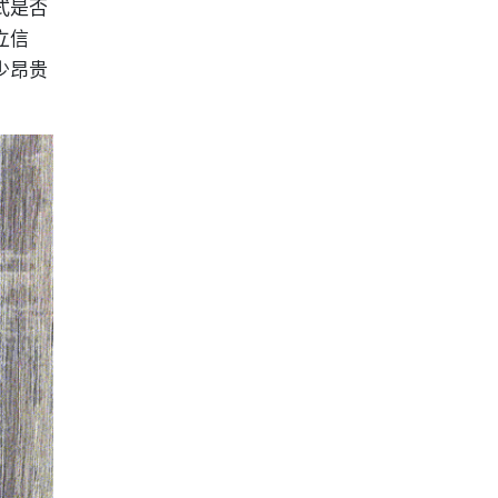
式是否
立信
少昂贵