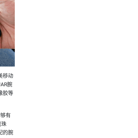
美移动
AR腕
橡胶等
能够有
戴珠
配的腕