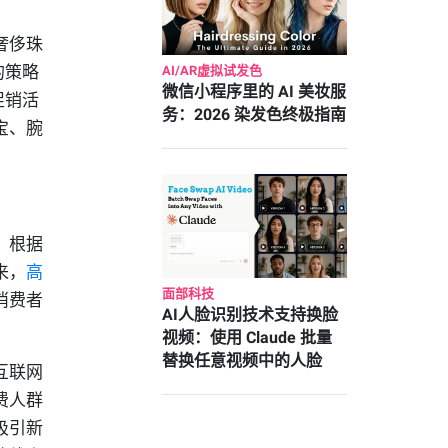
奢侈珠
的策略
AI/AR虚拟试发色
微信小程序里的 AI 美妆服
促销活
务：2026 染发色终极指南
宝、腕
。根据
来，
高
面部科技
消费者
AI人脸识别技术支持换脸
视频：使用 Claude 批量
替换任意视频中的人脸
互联网
费人群
吸引新