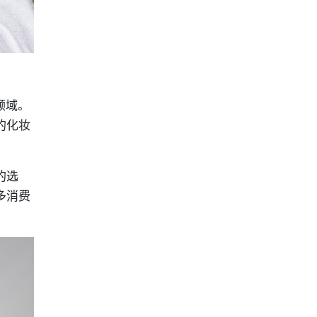
领域。
的化妆
的选
多消费
。