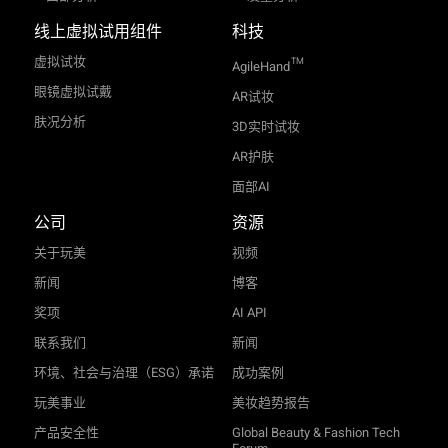
线上虚拟试用组件
科技
虚拟试妆
TM
AgileHand
眼镜虚拟试戴
AR试妆
肤况分析
3D实时试妆
AR护肤
面部AI
公司
资源
关于玩美
视频
新闻
博客
奖项
AI API
联系我们
新闻
环境、社会与治理（ESG）承诺
成功案例
玩美事业
美妆趋势报告
产品安全性
Global Beauty & Fashion Tech