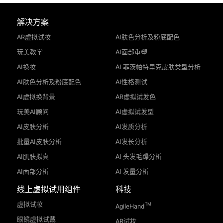
解决方案
AR虚拟试妆
AI肤色分析及粉底配色
玩美教学
AI面部重塑
AI换妆
AI 菲茨帕特里克皮肤类型分析
AI肤色分析及粉底配色
AI性格测试
AI虚拟换背景
AR虚拟试发色
玩美AI顾问
AI虚拟试发型
AI皮肤分析
AI发质分析
批量AI皮肤分析
AI发长分析
AI肌肤拟真
AI 头发毛躁分析
AI面部分析
AI 发量分析
线上虚拟试用组件
科技
虚拟试妆
TM
AgileHand
眼镜虚拟试戴
AR试妆