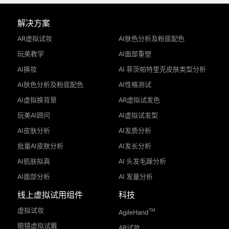
解决方案
AR虚拟试妆
AI肤色分析及粉底配色
玩美教学
AI面部重塑
AI换妆
AI 菲茨帕特里克皮肤类型分析
AI肤色分析及粉底配色
AI性格测试
AI虚拟换背景
AR虚拟试发色
玩美AI顾问
AI虚拟试发型
AI皮肤分析
AI发质分析
批量AI皮肤分析
AI发长分析
AI肌肤拟真
AI 头发毛躁分析
AI面部分析
AI 发量分析
线上虚拟试用组件
科技
虚拟试妆
TM
AgileHand
眼镜虚拟试戴
AR试妆