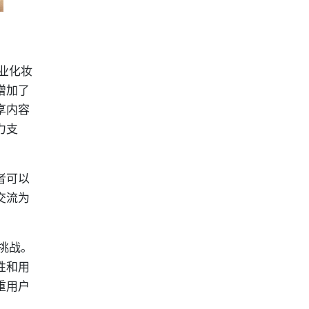
业化妆
增加了
享内容
力支
者可以
交流为
挑战。
性和用
重用户