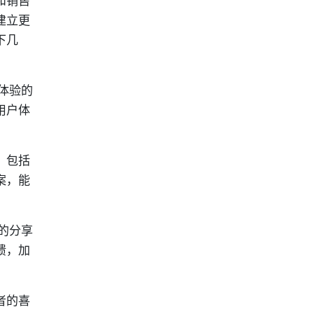
和销售
建立更
下几
体验的
用户体
，包括
案，能
的分享
馈，加
者的喜