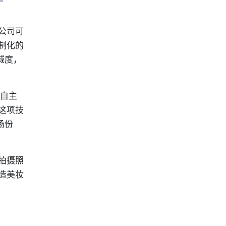
公司可
制化的
诚度，
或自主
这项技
场份
拍摄照
造美妆