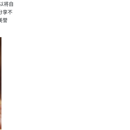
以将自
分享不
美誉