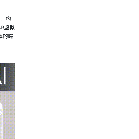
求，构
R虚拟
体的曝