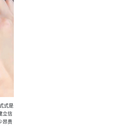
式式是
建立信
少昂贵