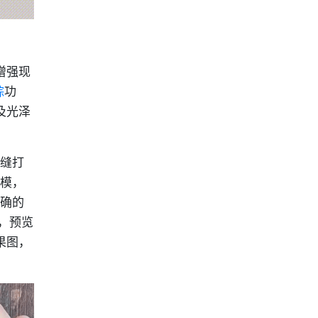
增强现
踪
功
及光泽
无缝打
建模，
精确的
，预览
果图，