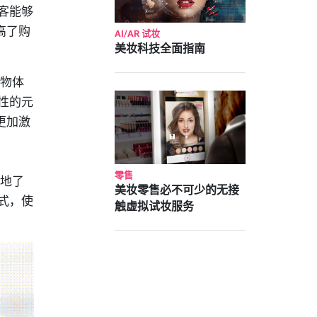
客能够
高了购
AI/AR 试妆
美妆科技全面指南
购物体
性的元
更加激
零售
观地了
美妆零售必不可少的无接
式，使
触虚拟试妆服务