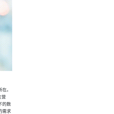
所在。
在营
下的数
的需求