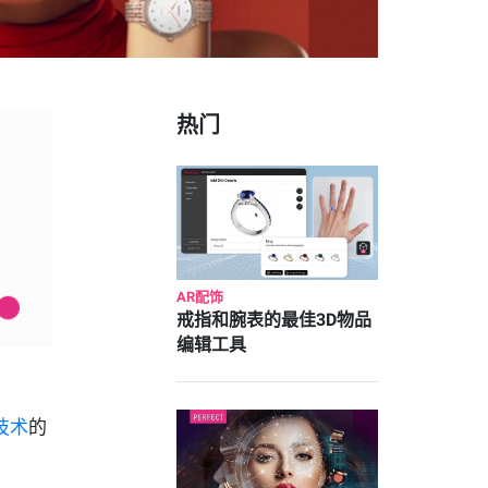
热门
AR配饰
戒指和腕表的最佳3D物品
编辑工具
技术
的