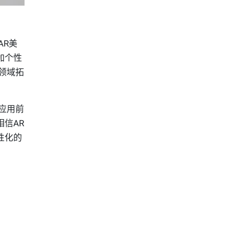
AR美
加个性
领域拓
应用前
信AR
性化的