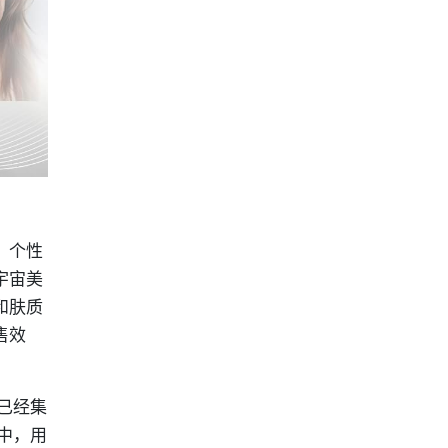
、个性
宇宙美
和肤质
售效
已经集
中，用