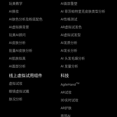
玩美教学
AI面部重塑
AI换妆
AI 菲茨帕特里克皮肤类型分析
AI肤色分析及粉底配色
AI性格测试
AI虚拟换背景
AR虚拟试发色
玩美AI顾问
AI虚拟试发型
AI皮肤分析
AI发质分析
批量AI皮肤分析
AI发长分析
AI肌肤拟真
AI 头发毛躁分析
AI面部分析
AI 发量分析
线上虚拟试用组件
科技
虚拟试妆
TM
AgileHand
眼镜虚拟试戴
AR试妆
肤况分析
3D实时试妆
AR护肤
面部AI