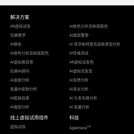
解决方案
AR虚拟试妆
AI肤色分析及粉底配色
玩美教学
AI面部重塑
AI换妆
AI 菲茨帕特里克皮肤类型分析
AI肤色分析及粉底配色
AI性格测试
AI虚拟换背景
AR虚拟试发色
玩美AI顾问
AI虚拟试发型
AI皮肤分析
AI发质分析
批量AI皮肤分析
AI发长分析
AI肌肤拟真
AI 头发毛躁分析
AI面部分析
AI 发量分析
线上虚拟试用组件
科技
虚拟试妆
TM
AgileHand