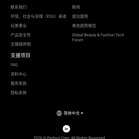
AI皮肤分析
AI发质分析
批量AI皮肤分析
AI发长分析
AI肌肤拟真
AI 头发毛躁分析
AI面部分析
AI 发量分析
线上虚拟试用组件
科技
虚拟试妆
TM
AgileHand
眼镜虚拟试戴
AR试妆
肤况分析
3D实时试妆
AR护肤
面部AI
公司
资源
关于玩美
视频
新闻
博客
奖项
AI API