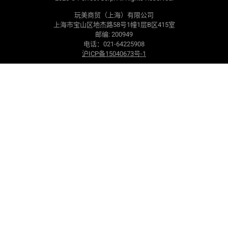
联系我们
新闻
环境、社会与治理（ESG）承诺
成功案例
玩美事业
美妆趋势报告
产品安全性
Global Beauty & Fashion Tech
Forum
无障碍声明
支援项目
FAQ
资料中心
服务条款
隐私条款
简体中文
2026
©
Perfect Corp. All Rights Reserved.