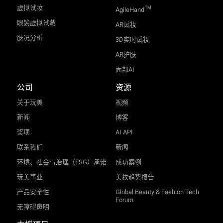
虚拟试妆
TM
AgileHand
眼镜虚拟试戴
AR试妆
肤况分析
3D实时试妆
AR护肤
面部AI
公司
资源
关于玩美
视频
新闻
博客
奖项
AI API
联系我们
新闻
环境、社会与治理（ESG）承诺
成功案例
玩美事业
美妆趋势报告
产品安全性
Global Beauty & Fashion Tech
Forum
无障碍声明