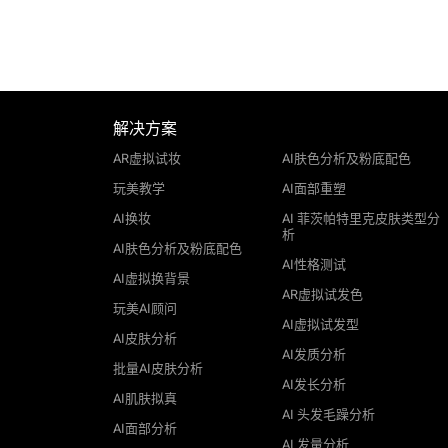
解决方案
AR虚拟试妆
AI肤色分析及粉底配色
玩美教学
AI面部重塑
AI换妆
AI 菲茨帕特里克皮肤类型分
析
AI肤色分析及粉底配色
AI性格测试
AI虚拟换背景
AR虚拟试发色
玩美AI顾问
AI虚拟试发型
AI皮肤分析
AI发质分析
批量AI皮肤分析
AI发长分析
AI肌肤拟真
AI 头发毛躁分析
AI面部分析
AI 发量分析