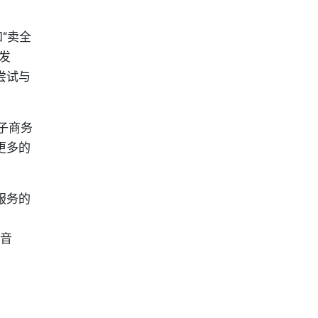
和“卖全
发
尝试与
子商务
更多的
服务的
抖音