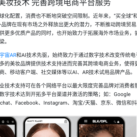
美妆技术 完善跨境电商平台服务
球化配置，消费也不断地突破空间限制。
近年来，“买全球”
外品牌在现有市场之外释放出更大的潜力，不断推动跨境贸易
供更多优质产品的同时，也开始致力于拓展海外市场业务，
梁。
宇宙AR
和AI技术先驱
，始终致力于通过
数字
技术
改变传统电
多的美妆品牌提供技术支持进而完善其跨境电商业务，使得
商、
移动
客户端、
社交媒体
等
以
A
I
、A
R
技术试
用
品牌
产品。
业技术支持可在各个网络平台以最大限度完善品牌对消费者
数字技术达到开拓多平台渠道并激活的策略；如：Google
napchat、Facebook、Instagram、淘宝/天猫、京东、微信和