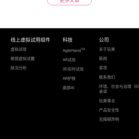
更多文章
线上虚拟试用组件
科技
公司
虚拟试妆
关于玩美
TM
AgileHand
眼镜虚拟试戴
新闻
AR试妆
肤况分析
奖项
3D实时试妆
联系我们
AR护肤
环境、社会与治理（E
面部AI
承诺
玩美事业
产品安全性
无障碍声明