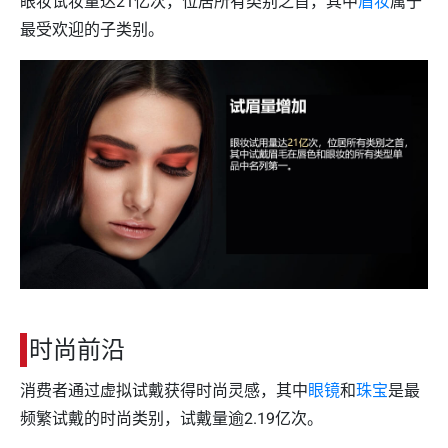
眼妆试妆量达21亿次，位居所有类别之首，其中
眉妆
属于
最受欢迎的子类别。
时尚前沿
消费者通过虚拟试戴获得时尚灵感，其中
眼镜
和
珠宝
是最
频繁试戴的时尚类别，试戴量逾2.19亿次。