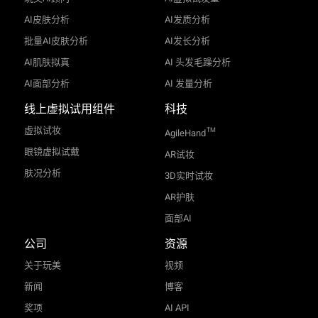
AI皮肤分析
AI发质分析
批量AI皮肤分析
AI发长分析
AI肌肤拟真
AI 头发毛躁分析
AI面部分析
AI 发量分析
线上虚拟试用组件
科技
虚拟试妆
TM
AgileHand
眼镜虚拟试戴
AR试妆
肤况分析
3D实时试妆
AR护肤
面部AI
公司
资源
关于玩美
视频
新闻
博客
奖项
AI API