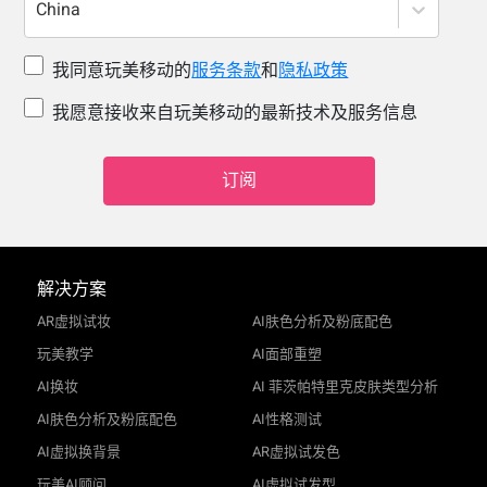
China
我同意玩美移动的
服务条款
和
隐私政策
我愿意接收来自玩美移动的最新技术及服务信息
订阅
解决方案
AR虚拟试妆
AI肤色分析及粉底配色
玩美教学
AI面部重塑
AI换妆
AI 菲茨帕特里克皮肤类型分析
AI肤色分析及粉底配色
AI性格测试
AI虚拟换背景
AR虚拟试发色
玩美AI顾问
AI虚拟试发型