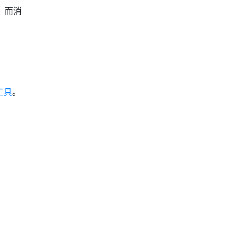
，而消
工具
。
：