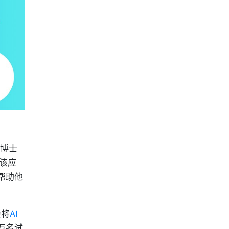
博士
该应
帮助他
经将
AI
万名试