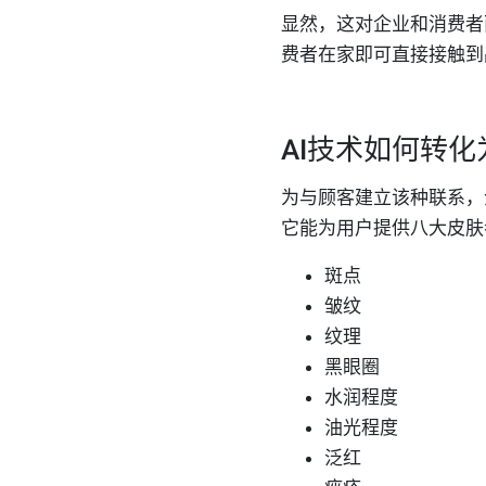
显然，这对企业和消费者
费者在家即可直接接触到
AI
技术如何转化
为与顾客建立
该种
联系
，
它
能
为用户提供八大皮肤
斑点
皱纹
纹理
黑眼圈
水润程度
油光程度
泛红