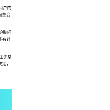
用户的
据整合
护肤问
能有针
注于某
决定，