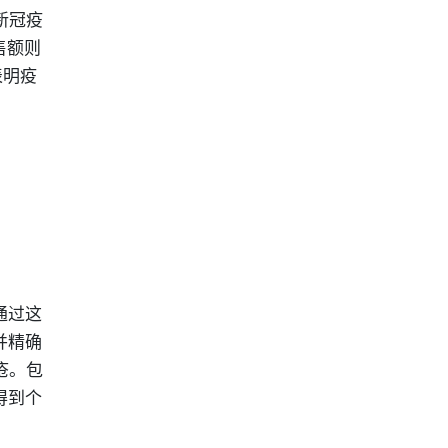
新冠疫
售额则
表明疫
通过这
并精确
疮。包
得到个