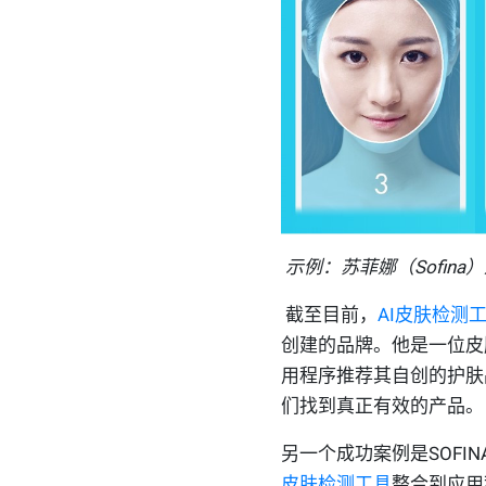
示例：苏菲娜（
Sofina
）
截至目前
，
AI皮肤检测
创建的品牌
。他是一位
皮
用程序推荐
其自创的
护肤
们找到真正有效的产品。
另一个成功案例是SOFI
皮肤检测工具
整合到应用