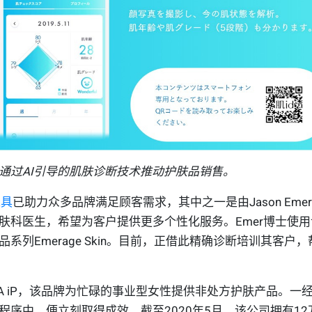
通过
AI
引导的肌肤诊断技术推动护肤品销售。
工具
已助力众多品牌满足顾客需求
，
其中之一是
由
Jason Emer
肤科医生，希望为客户提供更多个性化服务。
Emer
博士
使用
品系列
Emerage Skin
。
目前
，
正借此精确诊断培训其客户
，
NA iP，该品牌为忙碌的事业型女性提供非处方护肤产品。一
程序中，便立刻取得成效。截至2020年5月，该公司拥有12