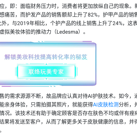
应，即：面临财务压力时，消费者将更加放纵自己的现象。
感痛苦，而护发产品的销售额却上升了
82%
，护甲产品的销
此外，
与
2019
年相比，
个护产品的线上销售上升了
24%
，这
虚拟美妆体验的推动力（
Ledesma
）。
售的需求源源不断，故品牌应认真对待
AI
护肤技术。如今，
能亲身体验，只需拍摄其照片，就能获得
AI皮肤检测
分析，
情况。该技术还有助于确定顾客是否存在肤色不均或伴有痤
结果将发送至客户，从而了解更多关于皮肤健康的信息，并
。