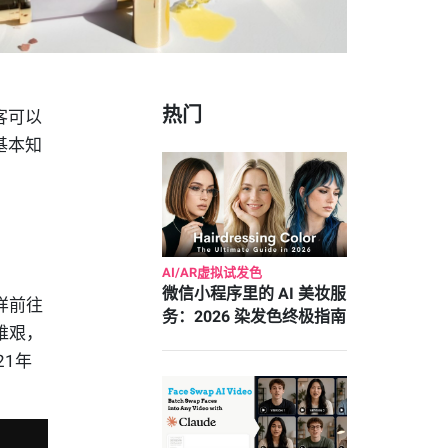
热门
客可以
基本知
AI/AR虚拟试发色
微信小程序里的 AI 美妆服
样前往
务：2026 染发色终极指南
维艰，
21
年