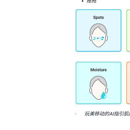
痤疮
·
玩美移动的
AI
指引肌