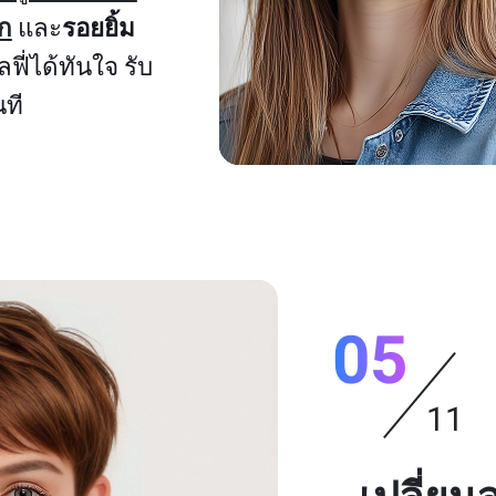
าก
และ
รอยยิ้ม
ฟี่ได้ทันใจ รับ
นที
05
11