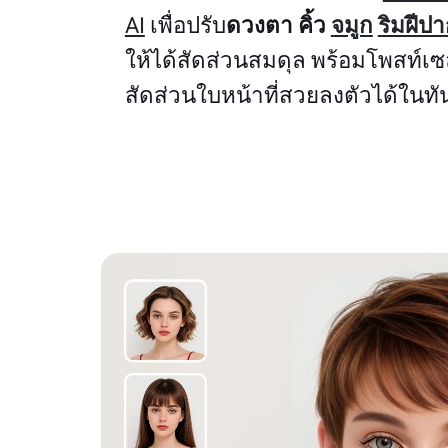
AI
เพื่อปรับ
ดวงตา
คิ้ว
จมูก
ริมฝีป
ให้ได้สัดส่วนสมดุล พร้อมโพสท์เซล
สัดส่วนใบหน้าที่สวยลงตัวได้ในทั