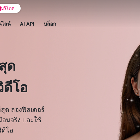
ู้บริโภค
นไลน์
AI API
บล็อก
่สุด
ิดีโอ
ที่สุด ลองฟิลเตอร์
ือนจริง และใช้
ิดีโอ