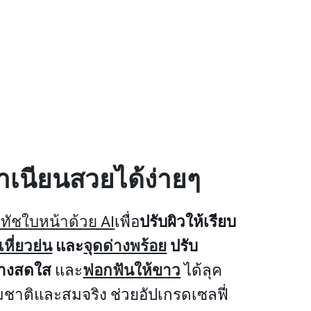
้าเนียนสวยได้ง่ายๆ
รีทัชใบหน้าด้วย AI
เพื่อ
ปรับผิวให้เรียบ
หี่ยวย่น
และ
จุดด่างพร้อย
ปรับ
่างสดใส
และ
ฟอกฟันให้ขาว
ได้ลุค
ชาติและสมจริง ช่วยอัปเกรดเซลฟี่