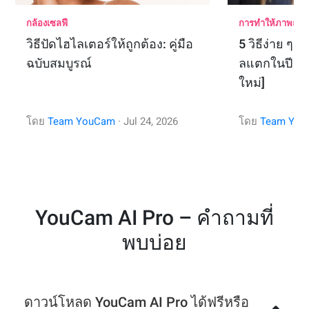
กล้องเซลฟี
การทำให้ภาพถ่ายดูด
วิธีปัดไฮไลเตอร์ให้ถูกต้อง: คู่มือ
5 วิธีง่าย ๆ 
ฉบับสมบูรณ์
ลแตกในปี 202
ใหม่]
โดย
Team YouCam
·
Jul
24
,
2026
โดย
Team Yo
YouCam AI Pro – คำถามที่
พบบ่อย
ดาวน์โหลด YouCam AI Pro ได้ฟรีหรือ