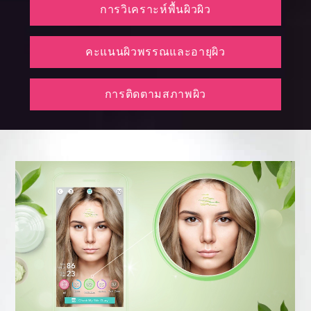
การวิเคราะห์พื้นผิวผิว
คะแนนผิวพรรณและอายุผิว
การติดตามสภาพผิว