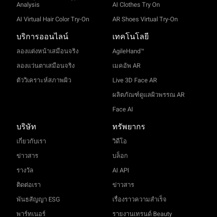
Analysis
AI Clothes Try On
AI Virtual Hair Color Try-On
AR Shoes Virtual Try-On
บริการออนไลน์
เทคโนโลยี
ลองแต่งหน้าเสมือนจริง
AgileHand™
ลองแว่นตาเสมือนจริง
เมคอัพ AR
ตัววิเคราะห์สภาพผิว
Live 3D Face AR
ผลิตภัณฑ์ดูแลผิวพรรณ AR
Face AI
บริษัท
ทรัพยากร
เกี่ยวกับเรา
วิดีโอ
ข่าวสาร
บล็อก
รางวัล
AI API
ติดต่อเรา
ข่าวสาร
พันธสัญญา ESG
เรื่องราวความสำเร็จ
พาร์ทเนอร์
รายงานเทรนด์ Beauty