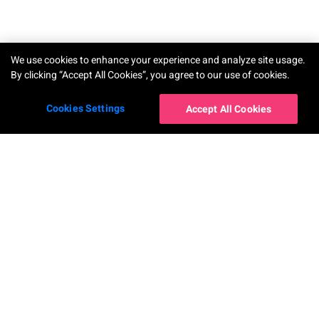
TRY-ON
We use cookies to enhance your experience and analyze site usage.
By clicking “Accept All Cookies”, you agree to our use of cookies.
Cookies Settings
Accept All Cookies
โซลูชันสำหรับองค์กร
AR Makeup Virtual Try-On
AR Hairstyle Virtual Try-On
AI Skin Shade Finder
AI Hair Frizziness Analysis
Perfect Beauty Agent
AI Hair Density Analysis
AI Skin Analysis
Virtual Try-On for Nails
AI Skin Analysis Validator
AR Ring Virtual Try-On