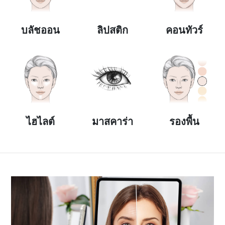
บลัชออน
ลิปสติก
คอนทัวร์
ไฮไลต์
มาสคาร่า
รองพื้น