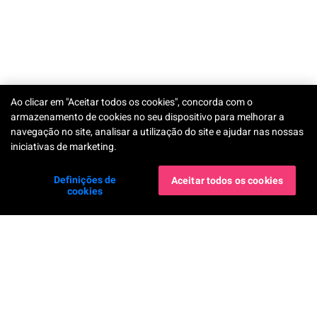
Ao clicar em "Aceitar todos os cookies", concorda com o
armazenamento de cookies no seu dispositivo para melhorar a
navegação no site, analisar a utilização do site e ajudar nas nossas
iniciativas de marketing.
Definições de
Aceitar todos os cookies
cookies
Nossos apps
Companhia
YouCam Makeup
Sobre Nós
YouCam Perfect
Entre
YouCam AI Chat
Entre em contato