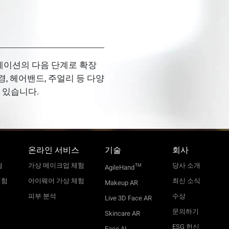
뮬레이션의 다음 단계로 확장
경, 헤어밴드, 주얼리 등 다양
 있습니다.
온라인 서비스
기술
회사
험
가상 메이크업 체험
당사 소개
TM
AgileHand
체험
아이웨어 가상 체험
최신 소식
Makeup AR
피부 분석
수상
Live 3D Face AR
문의하기
Skincare AR
ESG 헌신
Face AI