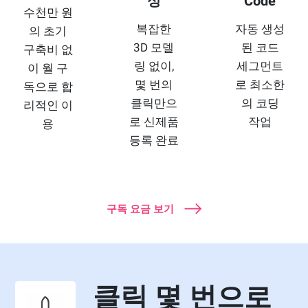
성
Code
수천만 원
복잡한
자동 생성
의 초기
3D 모델
된 코드
구축비 없
링 없이,
세그먼트
이 월 구
몇 번의
로 최소한
독으로 합
클릭만으
의 코딩
리적인 이
로 신제품
작업
용
등록 완료
구독 요금 보기
클릭 몇 번으로