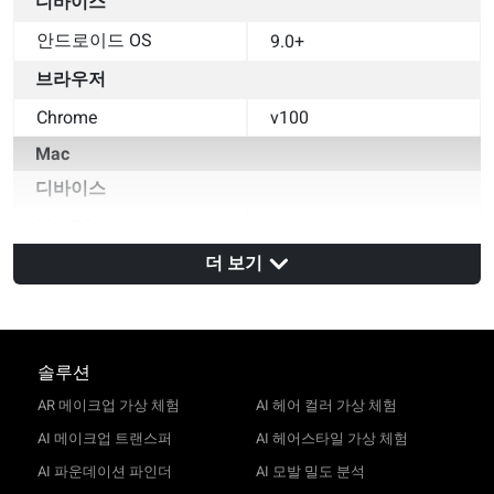
디바이스
안드로이드 OS
9.0+
브라우저
Chrome
v100
Mac
디바이스
MacOS
11+
브라우저
더 보기
Safari
v14
Chrome
v100
솔루션
AR 메이크업 가상 체험
AI 헤어 컬러 가상 체험
AI 메이크업 트랜스퍼
AI 헤어스타일 가상 체험
AI 파운데이션 파인더
AI 모발 밀도 분석