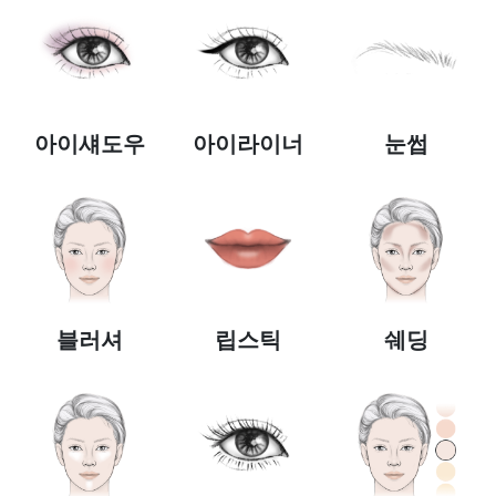
아이섀도우
아이라이너
눈썹
블러셔
립스틱
쉐딩