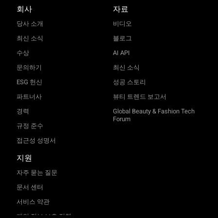
회사
자료
당사 소개
비디오
최신 소식
블로그
수상
AI API
문의하기
최신 소식
ESG 헌신
성공 스토리
파트너사
뷰티 트렌드 보고서
경력
Global Beauty & Fashion Tech
Forum
규정 준수
접근성 성명서
지원
자주 묻는 질문
문서 센터
서비스 약관
개인 정보 보호 정책